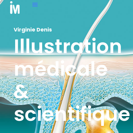
Virginie Denis
Illustration
médicale
&
scientifique