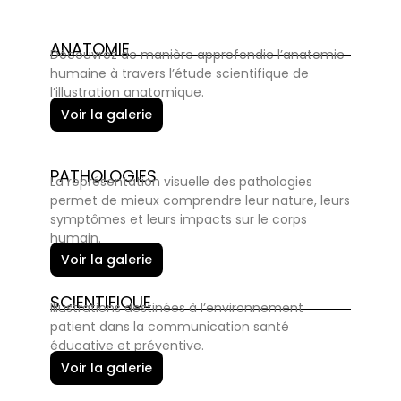
ANATOMIE
Découvrez de manière approfondie l’anatomie
humaine à travers l’étude scientifique de
l’illustration anatomique.
Voir la galerie
PATHOLOGIES
La représentation visuelle des pathologies
permet de mieux comprendre leur nature, leurs
symptômes et leurs impacts sur le corps
humain.
Voir la galerie
SCIENTIFIQUE
Illustrations destinées à l’environnement
patient dans la communication santé
éducative et préventive.
Voir la galerie