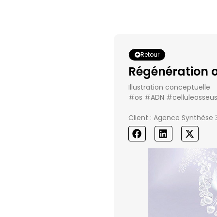
Retour
Régénération os
Illustration conceptuelle
#os #ADN #celluleosseu
Client : Agence Synthèse 