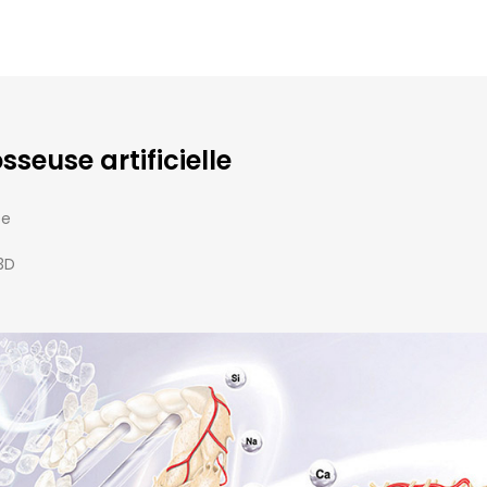
seuse artificielle
se
3D